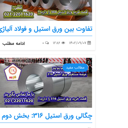
تفاوت بین ورق استیل و فولاد آلیاژ
1402/09/07
1286
0
ادامه مطلب
مطالب مفید
چگالی ورق استیل 316: بخش دوم