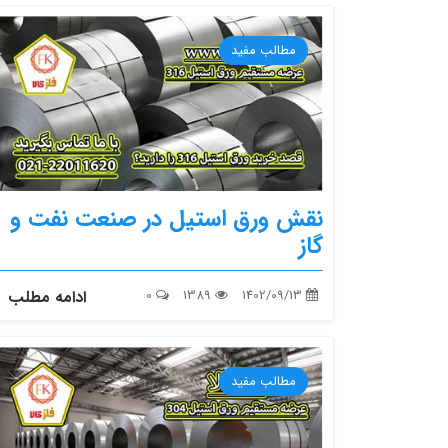
مطالب مفید
نقش ورق استیل در صنعت نفت و
گاز
1402/09/13
1389
0
ادامه مطلب
مطالب مفید