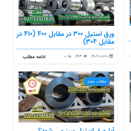
ورق استیل 300 در مقابل 400 (410 در
مقابل 304)
1402/08/10
1413
0
ادامه مطلب
مطالب مفید
آیا ورق استیل سبز می شود؟