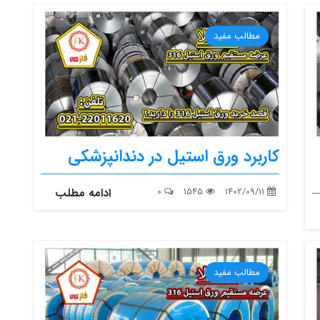
مطالب مفید
کاربرد ورق استیل در دندانپزشکی
1402/09/11
1545
0
ادامه مطلب
مطالب مفید