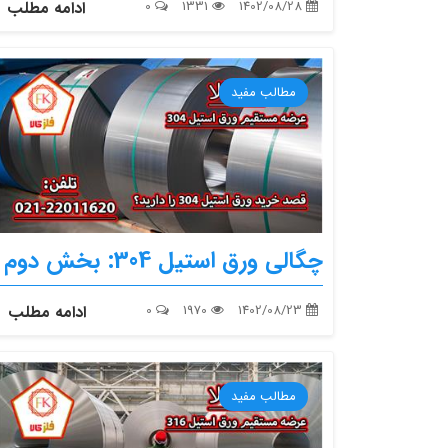
1402/08/28
1331
0
ادامه مطلب
مطالب مفید
چگالی ورق استیل 304: بخش دوم
1402/08/23
1970
0
ادامه مطلب
مطالب مفید