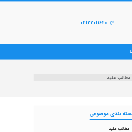
02122011620
ا
مطالب مفید
سته بندی موضوعی
نده فولاد زنگ نزن چیست؟
مطالب مفید