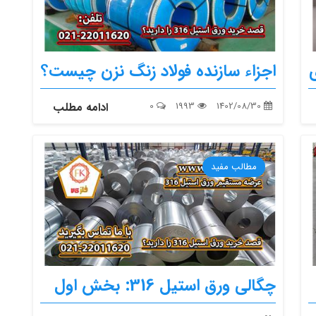
ی
اجزاء سازنده فولاد زنگ نزن چیست؟
1402/08/30
1993
0
ادامه مطلب
مطالب مفید
چگالی ورق استیل 316: بخش اول