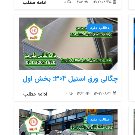
1402/08/25
1486
0
ادامه مطلب
مطالب مفید
چگالی ورق استیل 304: بخش اول
1402/08/21
1462
0
ادامه مطلب
مطالب مفید