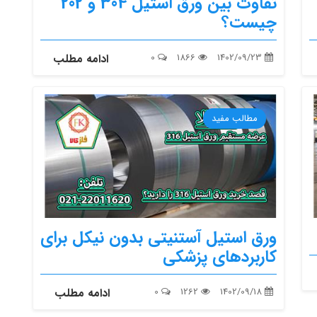
تفاوت بین ورق استیل 304 و 202
چیست؟
1402/09/23
1866
0
ادامه مطلب
مطالب مفید
ورق استیل آستنیتی بدون نیکل برای
کاربردهای پزشکی
1402/09/18
1262
0
ادامه مطلب