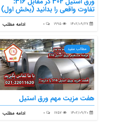
ورق استیل 304 در مقابل 316:
تفاوت واقعی را بدانید (بخش اول)
1402/09/27
1995
0
ادامه مطلب
مطالب مفید
هفت مزیت مهم ورق استیل
1402/09/20
1757
0
ادامه مطلب