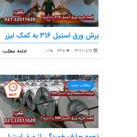
برش ورق استیل 316 به کمک لیزر
1402/08/17
1465
0
ادامه مطلب
مطالب مفید
نحوه حذف خوردگی از ورق استیل