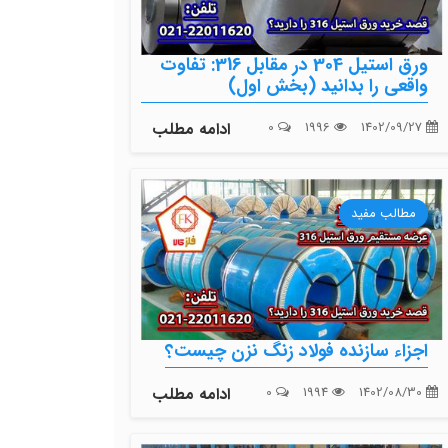
ورق استیل 304 در مقابل 316: تفاوت
واقعی را بدانید (بخش اول)
1402/09/27
1996
0
ادامه مطلب
مطالب مفید
اجزاء سازنده فولاد زنگ نزن چیست؟
1402/08/30
1994
0
ادامه مطلب