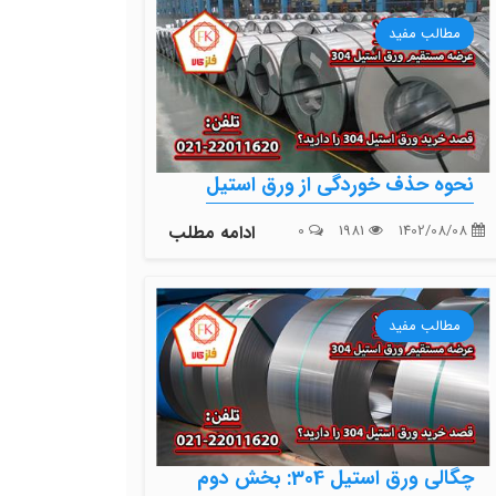
مطالب مفید
نحوه حذف خوردگی از ورق استیل
1402/08/08
1981
0
ادامه مطلب
مطالب مفید
چگالی ورق استیل 304: بخش دوم