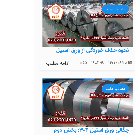
مطالب مفید
نحوه حذف خوردگی از ورق استیل
1402/08/08
1982
0
ادامه مطلب
مطالب مفید
چگالی ورق استیل 304: بخش دوم