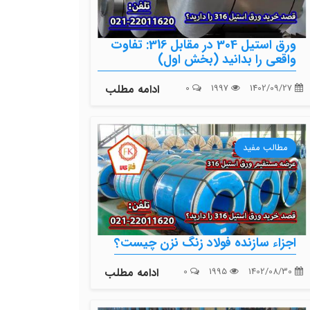
ورق استیل 304 در مقابل 316: تفاوت
واقعی را بدانید (بخش اول)
1402/09/27
1997
0
ادامه مطلب
مطالب مفید
اجزاء سازنده فولاد زنگ نزن چیست؟
1402/08/30
1995
0
ادامه مطلب