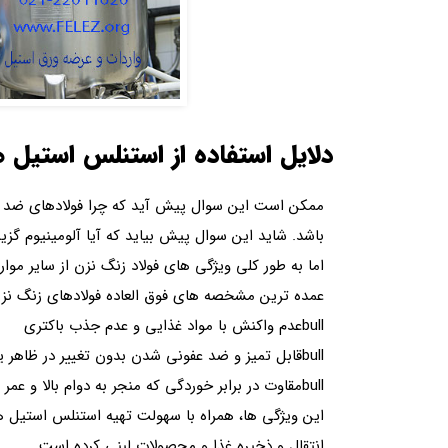
دلایل استفاده از استنلس استیل ه
ممکن است این سوال پیش آید که چرا فولادهای ضد 
باشد. شاید این سوال پیش بیاید که آیا آلومینیوم گز
اما به طور کلی ویژگی های فولاد زنگ نزن از سایر مو
عمده ترین مشخصه های فوق العاده فولادهای زنگ نزن ک
bullعدم واکنش با مواد غذایی و عدم جذب باکتری
bullقابل تمیز و ضد عفونی شدن بدون تغییر در ظاهر یا تازگی غذا یا محصولات لبنی
bullمقاوت در برابر خوردگی که منجر به دوام بالا و عمر بیشتر تجهیزات می شود
این ویژگی ها، همراه با سهولت تهیه استنلس استیل ها،
انتقال و ذخیره غذا و محصولات لبنی کرده است.