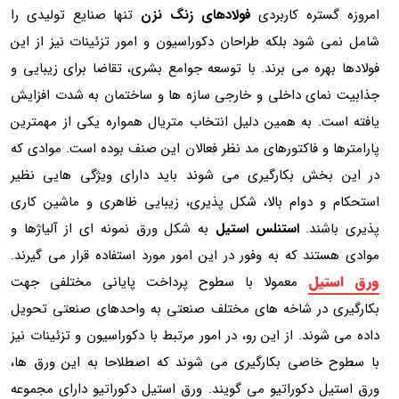
امروزه گستره کاربردی
فولادهای زنگ نزن
تنها صنایع تولیدی را
شامل نمی شود بلکه طراحان دکوراسیون و امور تزئینات نیز از این
فولادها بهره می برند. با توسعه جوامع بشری، تقاضا برای زیبایی و
جذابیت نمای داخلی و خارجی سازه ها و ساختمان به شدت افزایش
یافته است. به همین دلیل انتخاب متریال همواره یکی از مهمترین
پارامترها و فاکتورهای مد نظر فعالان این صنف بوده است. موادی که
در این بخش بکارگیری می شوند باید دارای ویژگی هایی نظیر
استحکام و دوام بالا، شکل پذیری، زیبایی ظاهری و ماشین کاری
پذیری باشند.
استنلس استیل
به شکل ورق نمونه ای از آلیاژها و
موادی هستند که به وفور در این امور مورد استفاده قرار می گیرند.
ورق استیل
معمولا با سطوح پرداخت پایانی مختلفی جهت
بکارگیری در شاخه های مختلف صنعتی به واحدهای صنعتی تحویل
داده می شوند. از این رو، در امور مرتبط با دکوراسیون و تزئینات نیز
با سطوح خاصی بکارگیری می شوند که اصطلاحا به این ورق ها،
ورق استیل دکوراتیو می گویند. ورق استیل دکوراتیو دارای مجموعه