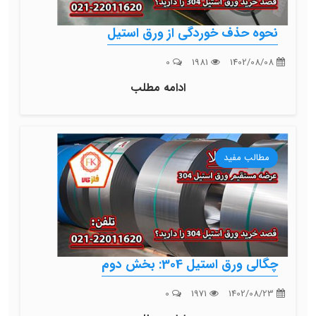
نحوه حذف خوردگی از ورق استیل
0
1981
1402/08/08
ادامه مطلب
مطالب مفید
چگالی ورق استیل 304: بخش دوم
0
1971
1402/08/23