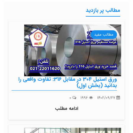
مطالب پر بازدید
مطالب مفید
ورق استیل 304 در مقابل 316: تفاوت واقعی را
بدانید (بخش اول)
0
1996
1402/09/27
ادامه مطلب