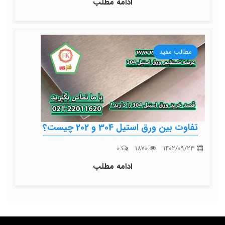
ادامه مطلب
مطالب مفید
تفاوت بین ورق استیل 304 و 202 چیست؟
0
1870
1402/09/23
ادامه مطلب