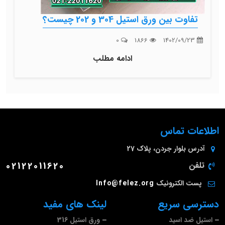
تفاوت بین ورق استیل 304 و 202 چیست؟
0
1866
1402/09/23
ادامه مطلب
اطلاعات تماس
آدرس
بلوار جردن، پلاک 27
تلفن
02122011620
پست الکترونیک
Info@felez.org
دسترسی سریع
لینک های مفید
استیل ضد اسید
ورق استیل 316