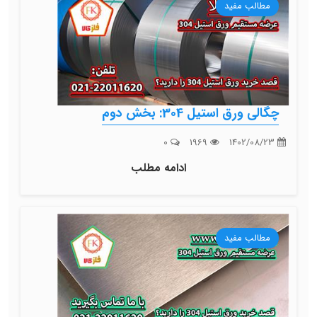
مطالب مفید
چگالی ورق استیل 304: بخش دوم
0
1969
1402/08/23
ادامه مطلب
مطالب مفید