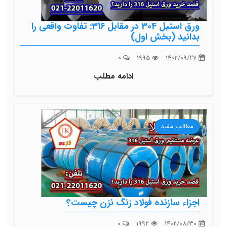
ورق استیل 304 در مقابل 316: تفاوت واقعی را
بدانید (بخش اول)
0
1995
1402/09/27
ادامه مطلب
مطالب مفید
اجزاء سازنده فولاد زنگ نزن چیست؟
0
1992
1402/08/30