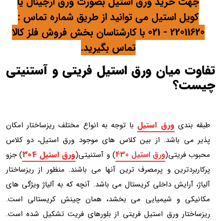
رید ورق استیل بصورت ورق ارجینال یا
استیل می توانید از طریق شماره تماس :
22011620 - 021 با کارشناسان بخش فروش فلز کالا
تماس بگیرید.
یان ورق استیل فریتی و آستنیتی
ورق استیل
با توجه به انواع مختلف ریزساختار امکان
اشد. از بین کلاس های موجود ورق استیل، دو کلاس
ورق استیل 430
ورق استیل 304
تی(
) و آستنیتی(
) جزو
ین و پرمصرف ترین آنها می باشند. منظور از ریزساختار
یش داخلی کریستال می باشد. آنچه که به آلیاژ ویژگی های
و شیمیایی می بخشد، همان چینش کریستالی است.
 ورق استیل فریتی از بلورهای فریت تشکیل شده است.