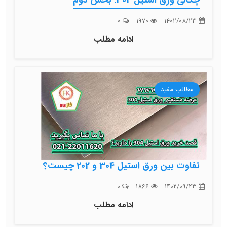
0
1970
ادامه مطلب
ب مفید
ن ورق استیل 304 و 202 چیست؟
0
1866
ادامه مطلب