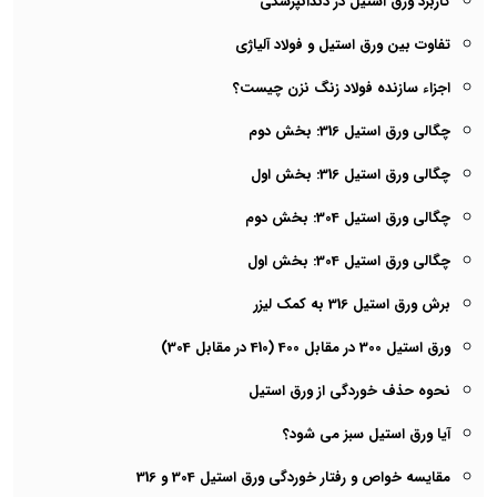
ق استیل در دندانپزشکی
 ورق استیل و فولاد آلیاژی
زنده فولاد زنگ نزن چیست؟
یل 316: بخش دوم
یل 316: بخش اول
یل 304: بخش دوم
یل 304: بخش اول
31 به کمک لیزر
 مقابل 304)
 خوردگی از ورق استیل
استیل سبز می شود؟
ص و رفتار خوردگی ورق استیل 304 و 316