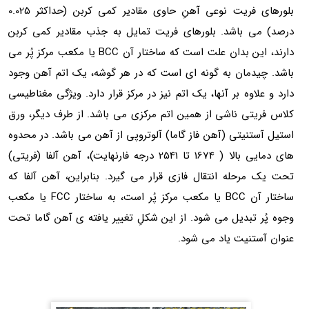
بلورهای فریت نوعی آهنِ حاوی مقادیر کمی کربن (حداکثر 0.025
باشد. بلورهای فریت تمایل به جذب مقادیر کمی کربن
دارند، این بدان علت است که ساختار آن BCC یا مکعب مرکز پُر می
ان به گونه ای است که در هر گوشه، یک اتم آهن وجود
ه بر آنها، یک اتم نیز در مرکز قرار دارد. ویژگی مغناطیسی
 ناشی از همین اتم مرکزی می باشد. از طرف دیگر، ورق
یتی (آهن فاز گاما) آلوتروپی از آهن می باشد. در محدوه
های دمایی بالا ( 1674 تا 2541 درجه فارنهایت)، آهن آلفا (فریتی)
له انتقال فازی قرار می گیرد. بنابراین، آهن آلفا که
ساختار آن BCC یا مکعب مرکز پُر است، به ساختار FCC یا مکعب
بدیل می شود. از این شکلِ تغییر یافته ی آهن گاما تحت
یت یاد می شود.