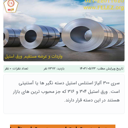
طلب:
1403/05/23
بازدید:
7372 نفر
تعداد نظرات:
0 نظر
ری 300 آلیاژ استنلس استیل دسته نگیر ها یا آستنیتی
است. ورق استیل 304 و 316 که جز محبوب ترین های بازار
این دسته قرار دارند.