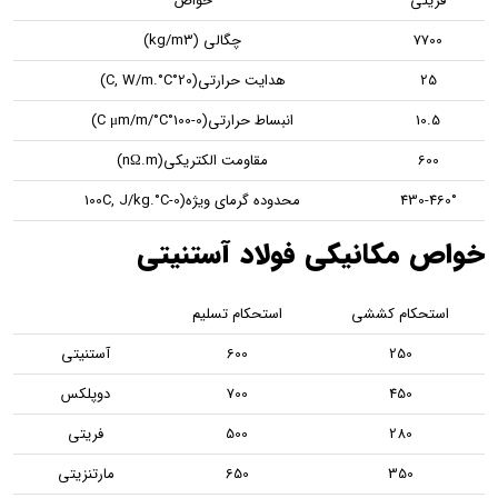
خواص
چگالی (kg/m3)
هدایت حرارتی(20°C, W/m.°C)
انبساط حرارتی(0-100°C μm/m/°C)
مقاومت الکتریکی(nΩ.m)
محدوده گرمای ویژه(0-100C, J/kg.°C
انیکی فولاد آستنیتی
م کششی
استحکام تسلیم
2
600
آستنیتی
4
700
دوپلکس
2
500
فریتی
3
650
مارتنزیتی