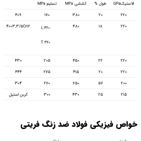
طول %
کششی MPa
تسلیم MPa
409
170
380
20
4003,3/5Cr12
480
18
L:320
T:360
430
205
450
22
444
275
415
20
304
270
650
57
25
430
300
کربن استیل
زیکی فولاد ضد زنگ فریتی