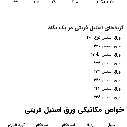
44
0.01
29
3.8
0.1
ستیل فریتی در یک نگاه:
ع 409
4
4
4
4
4
4
4
انیکی ورق استیل فریتی
ازدیاد
استحکام
استحکام
گرید آلیاژی