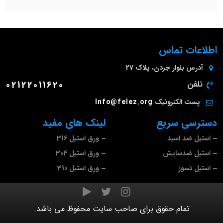
تماس
وار جردن، پلاک 27
02122011620
کترونیک
Info@felez.org
سریع
لینک های مفید
سید
ورق استیل 316
سایش
ورق استیل 304
ورق استیل 310
م حقوق برای صاحب سایت محفوظ می باشد.