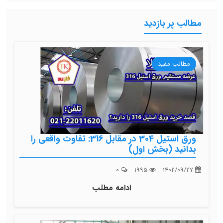
مطالب پر بازدید
مطالب مفید
ورق استیل 304 در مقابل 316: تفاوت واقعی را
بدانید (بخش اول)
0
1995
1402/09/27
ادامه مطلب