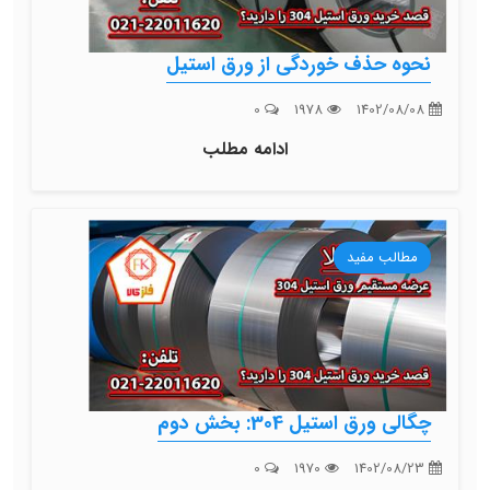
نحوه حذف خوردگی از ورق استیل
0
1978
1402/08/08
ادامه مطلب
مطالب مفید
چگالی ورق استیل 304: بخش دوم
0
1970
1402/08/23