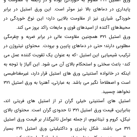
ورق استیل 321 مقاوم به خوردگی بوده و در رابطه با مقاومت و
پایداری در دماهای بالا نیز موثر است. این ورق استیل در برابر
خوردگی شیاری نیز از مقاومت بالایی دارد؛ این نوع خوردگی در
محیط‌های آکنده از اسیدهای قوی و مایعات راکد بروز می کند.
ورق استیل 321 همچنین مقاومت عالی در برابر ضربه و چقرمگی
مطلوبی دارند؛ حتی در دماهای پایین و برودت. محتوای نیتروژن در
ترکیب شیمیایی این استیل -که به عنوان یک تقویت کننده عمل می
کند- باعث سختی و استحکام بالای آن می شود. این آلیاژ با توجه به
اینکه در خانواده آستنیتی ورق های استیل قرار دارد، غیرمغناطیسی
است و اصطلاحاً نگیر می باشد. به عبارتی، آهنربا به ورق استیل 321
نخواهد چسبید.
استیل های آستنیتی خیلی گران تر از استیل های فریتی اند،
بنابراین، قیمت ورق استیل 321 تا حدودی گران است. محتوای بالای
نیکل، کروم و تیتانیوم، از جمله عوامل تاثیرگذار بر قیمت ورق استیل
321 می باشند. شکل پذیری و داکتیلیتی ورق استیل 321 بسیار