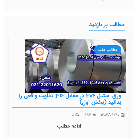
مطالب پر بازدید
مطالب مفید
ورق استیل 304 در مقابل 316: تفاوت واقعی را
بدانید (بخش اول)
0
1992
1402/09/27
ادامه مطلب