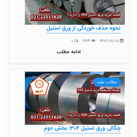
نحوه حذف خوردگی از ورق استیل
0
1974
1402/08/08
ادامه مطلب
مطالب مفید
چگالی ورق استیل 304: بخش دوم