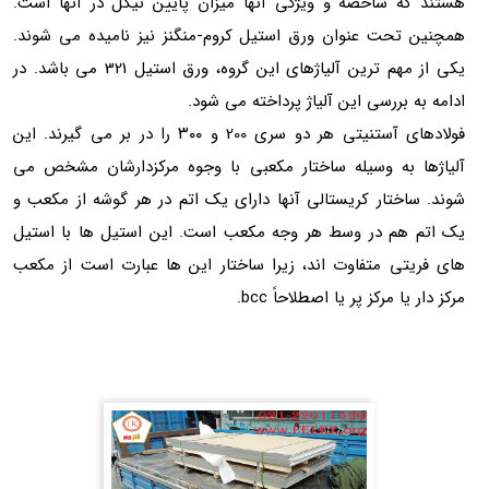
هستند که شاخصه و ویژگی آنها میزان پایین نیکل در آنها است.
همچنین تحت عنوان ورق استیل کروم-منگنز نیز نامیده می شوند.
یکی از مهم ترین آلیاژهای این گروه، ورق استیل 321 می باشد. در
ادامه به بررسی این آلیاژ پرداخته می شود.
فولادهای آستنیتی هر دو سری 200 و ۳۰۰ را در بر می گیرند. این
آلیاژها به وسیله ساختار مکعبی با وجوه مرکزدارشان مشخص می
شوند. ساختار کریستالی آنها دارای یک اتم در هر گوشه از مکعب و
یک اتم هم در وسط هر وجه مکعب است. این استیل ها با استیل
های فریتی متفاوت اند، زیرا ساختار این ها عبارت است از مکعب
مرکز دار یا مرکز پر یا اصطلاحاً bcc.