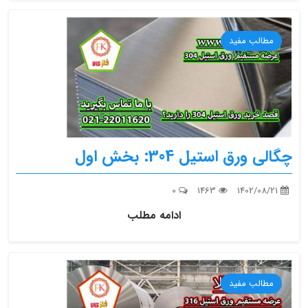
مطالب مفید
چگالی ورق استیل 304: بخش اول
0
1463
1402/08/21
ادامه مطلب
مطالب مفید