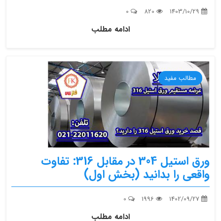
0
820
1403/10/29
ادامه مطلب
مطالب مفید
ورق استیل 304 در مقابل 316: تفاوت
واقعی را بدانید (بخش اول)
0
1996
1402/09/27
ادامه مطلب