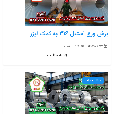
برش ورق استیل 316 به کمک لیزر
0
1466
1402/08/17
ادامه مطلب
مطالب مفید