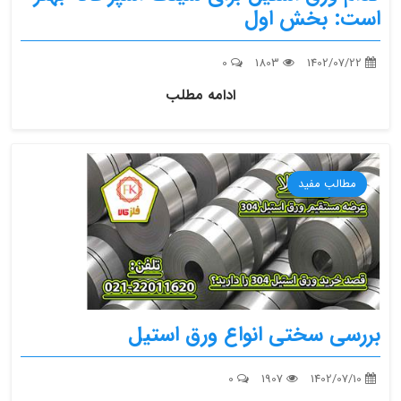
است: بخش اول
0
1803
1402/07/22
ادامه مطلب
مطالب مفید
بررسی سختی انواع ورق استیل
0
1907
1402/07/10