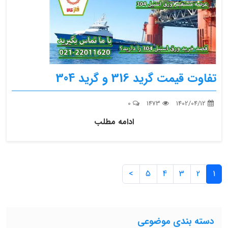
تفاوت قیمت گرید 316 و گرید 304
0
1473
1402/04/12
ادامه مطلب
>
5
4
3
2
1
دسته بندی موضوعی