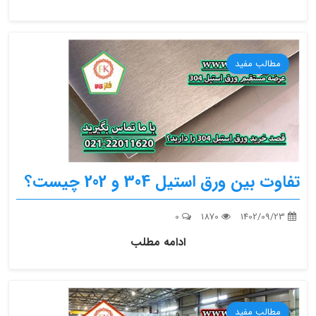
مطالب مفید
تفاوت بین ورق استیل 304 و 202 چیست؟
0
1870
1402/09/23
ادامه مطلب
مطالب مفید