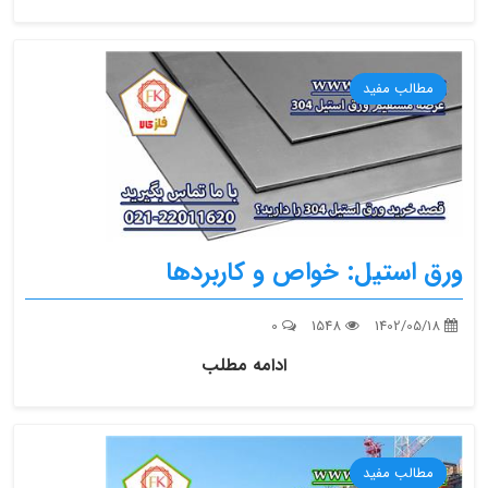
مطالب مفید
ورق استیل: خواص و کاربردها
0
1548
1402/05/18
ادامه مطلب
مطالب مفید