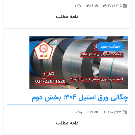
0
1489
1402/08/25
ادامه مطلب
مطالب مفید
چگالی ورق استیل 304: بخش دوم
0
1971
1402/08/23
ادامه مطلب