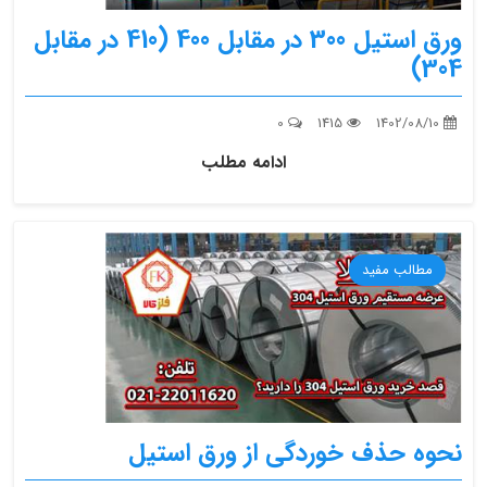
ورق استیل 300 در مقابل 400 (410 در مقابل
304)
0
1415
1402/08/10
ادامه مطلب
مطالب مفید
نحوه حذف خوردگی از ورق استیل