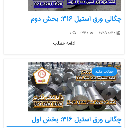
چگالی ورق استیل 316: بخش دوم
0
1332
1402/08/28
ادامه مطلب
مطالب مفید
چگالی ورق استیل 316: بخش اول