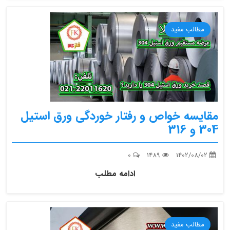
مطالب مفید
مقایسه خواص و رفتار خوردگی ورق استیل
304 و 316
0
1489
1402/08/02
ادامه مطلب
مطالب مفید